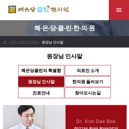
혜·은·당·클·린·한·의·원
홈 > 혜은당클린한의원 >
원장님 인사말
원장님 인사말
혜은당클린의 특별함
의료진 소개
원장님 인사말
한의원 둘러보기
진료안내
찾아오시는길