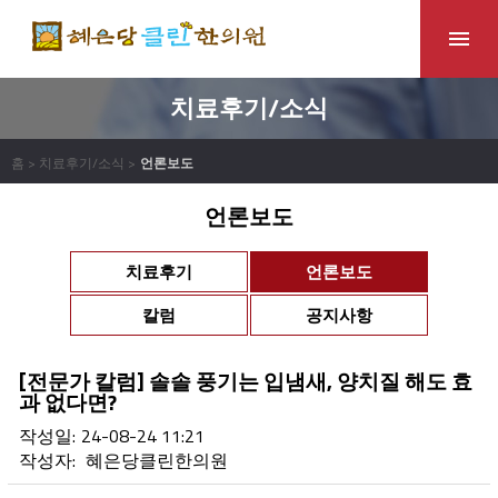
치료후기/소식
홈 > 치료후기/소식 >
언론보도
언론보도
치료후기
언론보도
칼럼
공지사항
[전문가 칼럼] 솔솔 풍기는 입냄새, 양치질 해도 효
과 없다면?
작성일:
24-08-24 11:21
작성자:
혜은당클린한의원