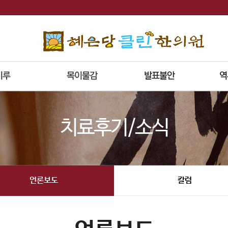
치료후기/소식
언론보도
칼럼