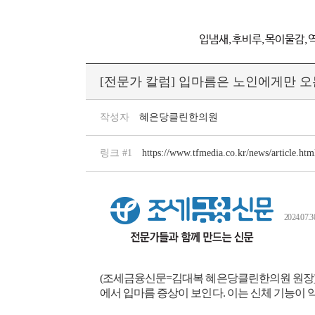
입냄새,후비루,목이물감,
[전문가 칼럼] 입마름은 노인에게만 
작성자
혜은당클린한의원
링크 #1
https://www.tfmedia.co.kr/news/article.h
2024.07.
​(조세금융신문=김대복 혜은당클린한의원 원장) 
에서 입마름 증상이 보인다. 이는 신체 기능이