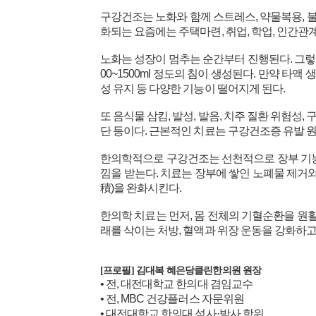
구강건조는 노화와 함께 스트레스, 약물복용, 불면
화되는 요즘에는 주택마련, 취업, 학업, 인간관
노화는 성장이 멈추는 순간부터 진행된다. 그렇기
00~1500ml 정도의 침이 생성된다. 만약 타액
성 유지 등 다양한 기능이 떨어지게 된다.
또 음식물 삼킴, 발성, 발음, 치주 질환 위험성
단 등이다. 근본적인 치료는 구강건조증 유발 원
한의학적으로 구강건조는 선천적으로 장부 기능
낌을 받는다. 치료는 장부에 쌓인 노폐물 제거
積)을 완화시킨다.
한의학 치료는 먼저, 몸 전체의 기혈순환을 원활
래를 삭이는 처방, 혈액과 위장 운동을 강화하고
[프로필] 김대복 혜은당클린한의원 원장
• 전, 대전대학교 한의대 겸임교수
• 전, MBC 건강플러스 자문위원
• 대전대학교 한의대 석사·박사 학위