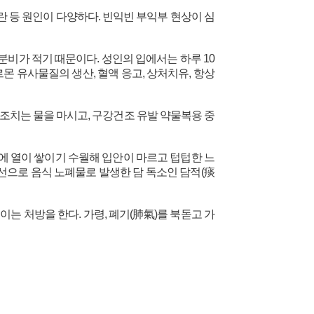
교란 등 원인이 다양하다. 빈익빈 부익부 현상이 심
분비가 적기 때문이다. 성인의 입에서는 하루 10
호르몬 유사물질의 생산, 혈액 응고, 상처치유, 항상
응급조치는 물을 마시고, 구강건조 유발 약물복용 중
 열이 쌓이기 수월해 입안이 마르고 텁텁한 느
선으로 음식 노폐물로 발생한 담 독소인 담적(痰
는 처방을 한다. 가령, 폐기(肺氣)를 북돋고 가