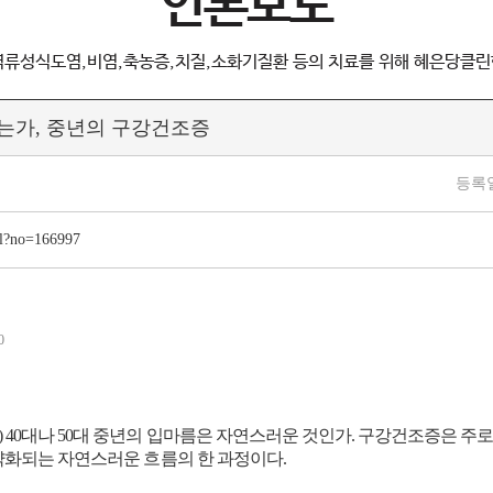
언론보도
역류성식도염,비염,축농증,치질,소화기질환 등의 치료를 위해 혜은당클린
오는가, 중년의 구강건조증
등록
tml?no=166997
30
40대나 50대 중년의 입마름은 자연스러운 것인가. 구강건조증은 주로 
 약화되는 자연스러운 흐름의 한 과정이다.